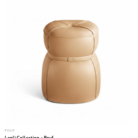
POUF
Leplì Collection – Pouf