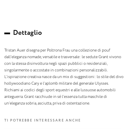
D
e
t
t
a
g
l
i
o
Tristan Auer disegna per Poltrona Frau una collezione di pouf
dall’eleganza nomade, versatile e trasversale: le sedute Grant vivono
con la stessa disinvoltura negli spazi pubblici o residenziali,
singolarmente o accostate in combinazioni personalizzabili.
L’ispirazione creativa nasce da un mix di suggestioni: lo stile del divo
hollywoodiano Cary e l’aplomb militare del generale Ulysses.
Richiami ai codici degli sport equestri e alle lussuose automobili
anteguerra. Grant racchiude in sé l’essenza tutta maschile di
un’eleganza sobria, asciutta, priva di ostentazione.
TI POTREBBE INTERESSARE ANCHE