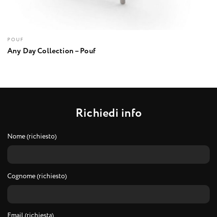
POUF
Any Day Collection – Pouf
R
i
c
h
i
e
d
i
i
n
f
o
Nome (richiesto)
Cognome (richiesto)
Email (richiesta)