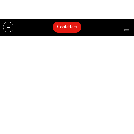
Contattaci
Realizzazioni
Cataloghi
Architetti e Interior Designer
Brands
Partnership
Artisti
Quick Delivery
Architetti
Chi siamo
News
Dove siamo
Contattaci
Prodotti
Design partner of
© Zenucchi Design Code – P.IVA 03527160166 –
Privacy Policy
–
Cookie Policy