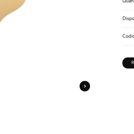
Quant
Dispo
Codic
R