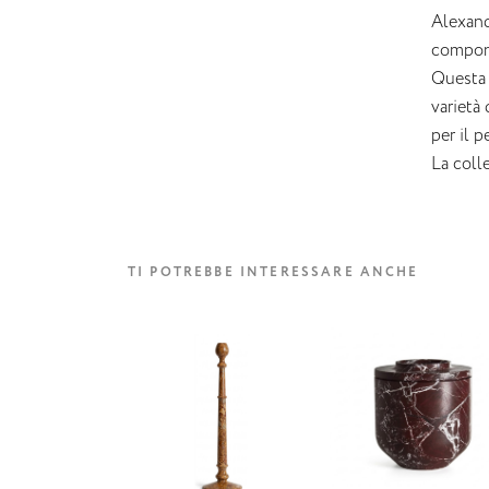
Alexande
compone
Questa 
varietà
per il p
La coll
TI POTREBBE INTERESSARE ANCHE