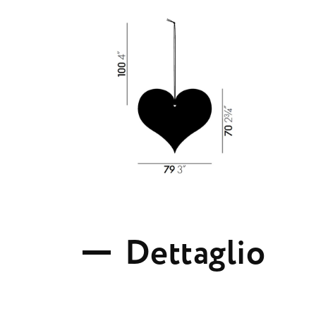
D
e
t
t
a
g
l
i
o