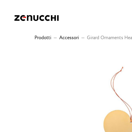
Zenucchi Design Code
Prodotti
—
Accessori
—
Girard Ornaments Hea