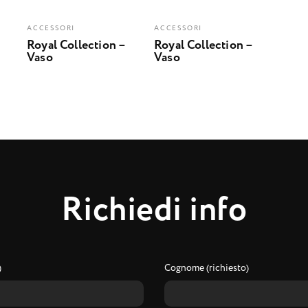
ACCESSORI
ACCESSORI
Royal Collection –
Royal Collection –
Vaso
Vaso
R
i
c
h
i
e
d
i
i
n
f
o
)
Cognome (richiesto)