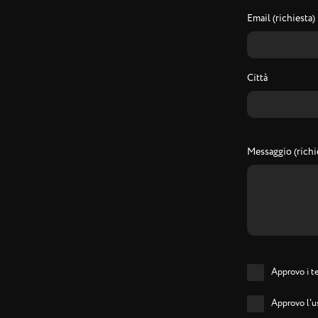
Email (richiesta)
Città
Messaggio (richi
Approvo i te
Approvo l'us