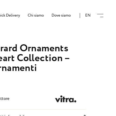
ick Delivery
Chi siamo
Dove siamo
EN
rard Ornaments
art Collection –
rnamenti
ttore