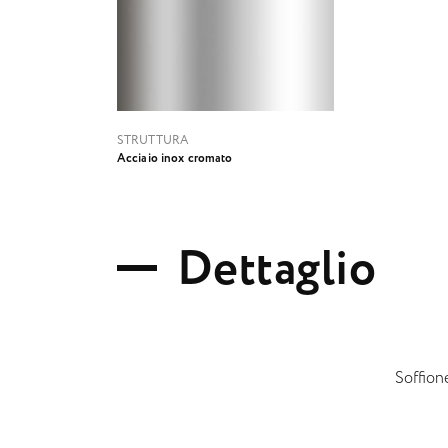
STRUTTURA
Acciaio inox cromato
D
e
t
t
a
g
l
i
o
Soffione