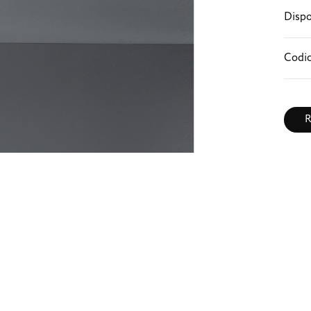
Dispo
Codic
R