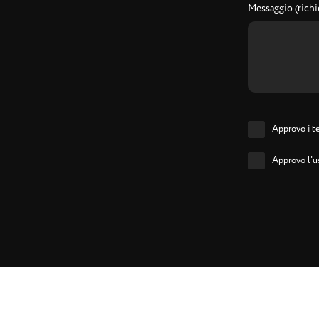
Messaggio (richi
Approvo i te
Approvo l'us