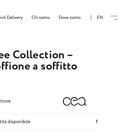
ick Delivery
Chi siamo
Dove siamo
EN
ee Collection –
ffione a soffitto
ttore
ità disponibile
1