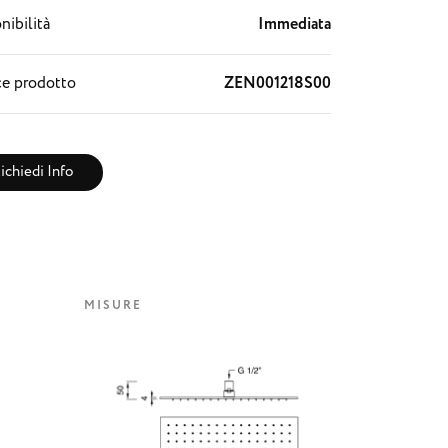
nibilità
Immediata
e prodotto
ZEN001218S00
ichiedi Info
MISURE