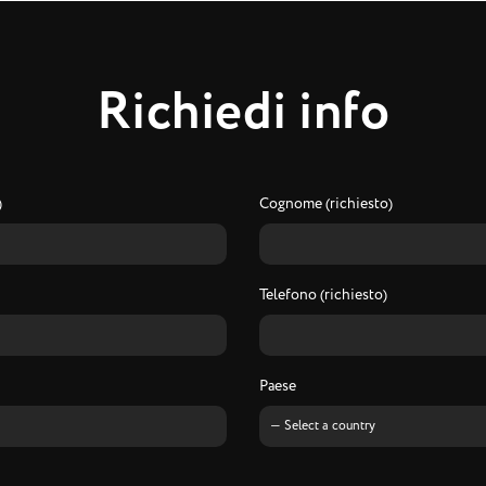
R
i
c
h
i
e
d
i
i
n
f
o
)
Cognome (richiesto)
Telefono (richiesto)
Paese