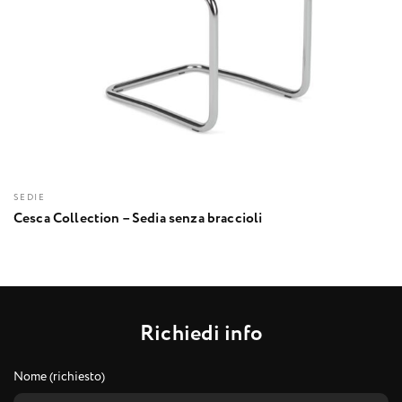
SEDIE
Cesca Collection – Sedia senza braccioli
R
i
c
h
i
e
d
i
i
n
f
o
Nome (richiesto)