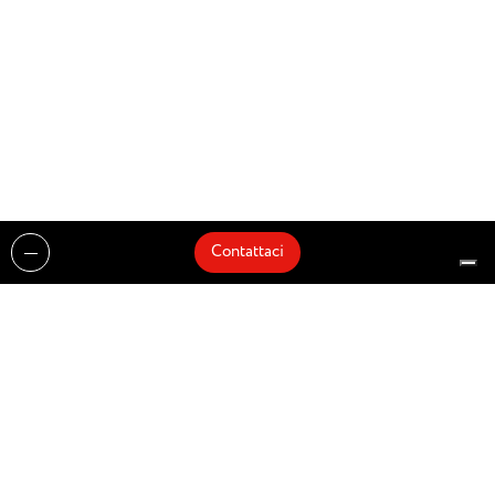
Contattaci
Realizzazioni
Cataloghi
Architetti e Interior Designer
Brands
Partnership
Artisti
Quick Delivery
Architetti
Chi siamo
News
Dove siamo
Contattaci
Prodotti
Design partner of