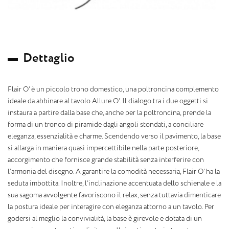
D
e
t
t
a
g
l
i
o
Flair O’ è un piccolo trono domestico, una poltroncina complemento
ideale da abbinare al tavolo Allure O’. Il dialogo tra i due oggetti si
instaura a partire dalla base che, anche per la poltroncina, prende la
forma di un tronco di piramide dagli angoli stondati, a conciliare
eleganza, essenzialità e charme. Scendendo verso il pavimento, la base
si allarga in maniera quasi impercettibile nella parte posteriore,
accorgimento che fornisce grande stabilità senza interferire con
l’armonia del disegno. A garantire la comodità necessaria, Flair O’ ha la
seduta imbottita. Inoltre, l’inclinazione accentuata dello schienale e la
sua sagoma avvolgente favoriscono il relax, senza tuttavia dimenticare
la postura ideale per interagire con eleganza attorno a un tavolo. Per
godersi al meglio la convivialità, la base è girevole e dotata di un