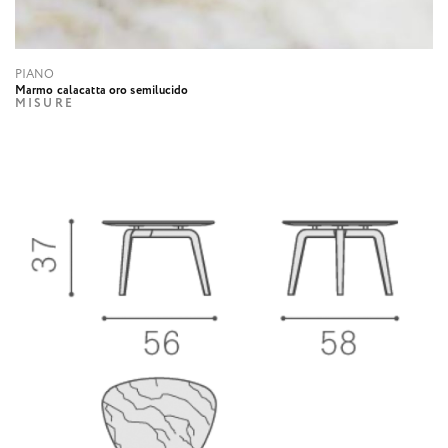
PIANO
Marmo calacatta oro semilucido
MISURE