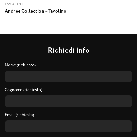
TAVOLINI
Andrée Collection – Tavolino
R
i
c
h
i
e
d
i
i
n
f
o
Nome (richiesto)
Cognome (richiesto)
Email (richiesta)