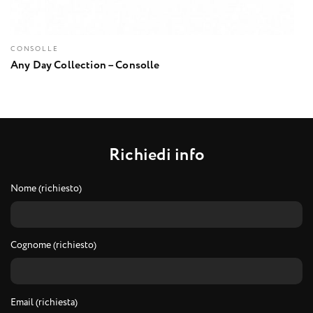
CONSOLLE
Any Day Collection – Consolle
R
i
c
h
i
e
d
i
i
n
f
o
Nome (richiesto)
Cognome (richiesto)
Email (richiesta)