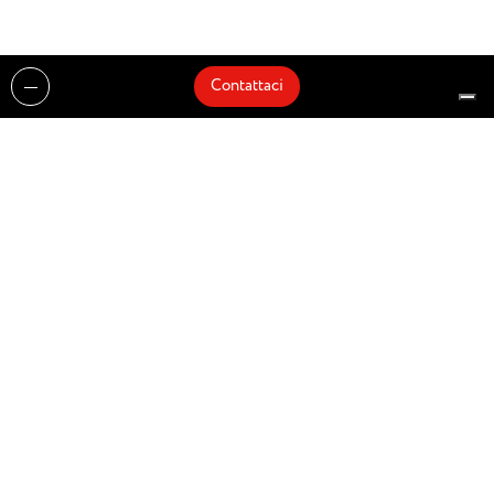
Contattaci
Realizzazioni
Cataloghi
Architetti e Interior Designer
Brands
Partnership
Artisti
Quick Delivery
Architetti
Chi siamo
News
Dove siamo
Contattaci
Prodotti
Design partner of
© Zenucchi Design Code – P.IVA 03527160166 –
Privacy Policy
–
Cookie Policy