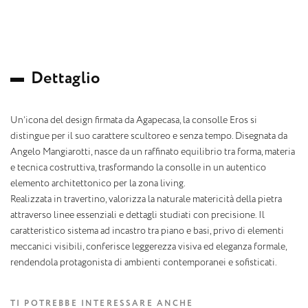
D
e
t
t
a
g
l
i
o
Un’icona del design firmata da Agapecasa, la consolle Eros si
distingue per il suo carattere scultoreo e senza tempo. Disegnata da
Angelo Mangiarotti, nasce da un raffinato equilibrio tra forma, materia
e tecnica costruttiva, trasformando la consolle in un autentico
elemento architettonico per la zona living.
Realizzata in travertino, valorizza la naturale matericità della pietra
attraverso linee essenziali e dettagli studiati con precisione. Il
caratteristico sistema ad incastro tra piano e basi, privo di elementi
meccanici visibili, conferisce leggerezza visiva ed eleganza formale,
rendendola protagonista di ambienti contemporanei e sofisticati.
TI POTREBBE INTERESSARE ANCHE