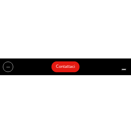
Contattaci
Realizzazioni
Cataloghi
Architetti e Interior Designer
Brands
Partnership
Artisti
Quick Delivery
Architetti
Chi siamo
News
Dove siamo
Contattaci
Prodotti
Design partner of