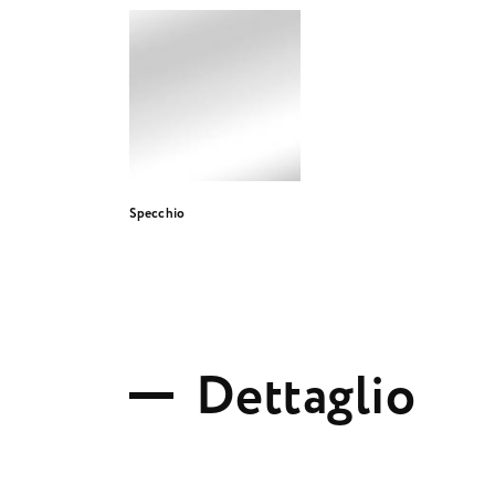
Specchio
D
e
t
t
a
g
l
i
o