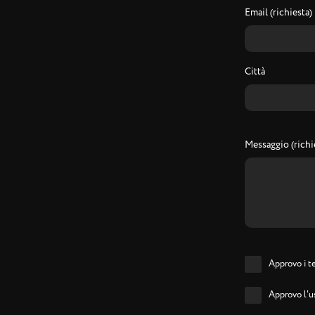
Email (richiesta)
Città
Messaggio (richi
Approvo i te
Approvo l'us