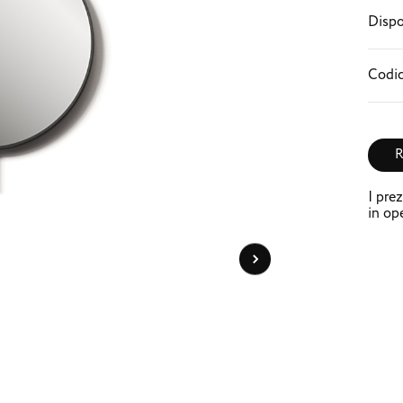
Dispo
Codic
R
I pre
in ope