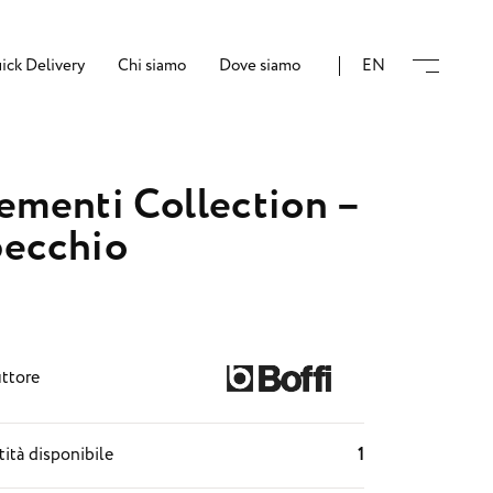
ick Delivery
Chi siamo
Dove siamo
EN
ementi Collection –
ecchio
ttore
ità disponibile
1