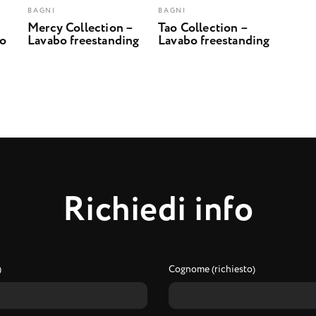
BAGNI
BAGNI
Mercy Collection –
Tao Collection –
bo
Lavabo freestanding
Lavabo freestanding
R
i
c
h
i
e
d
i
i
n
f
o
)
Cognome (richiesto)