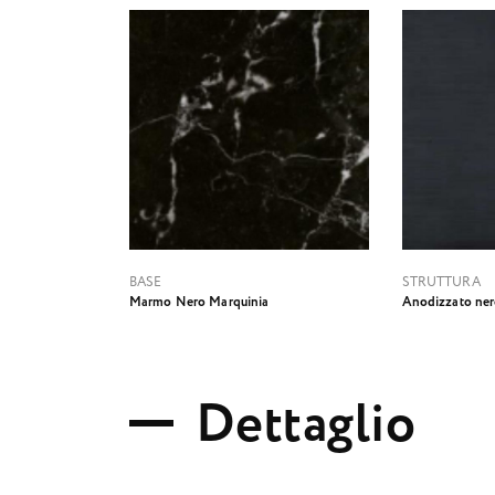
BASE
STRUTTURA
Marmo Nero Marquinia
Anodizzato ne
D
e
t
t
a
g
l
i
o