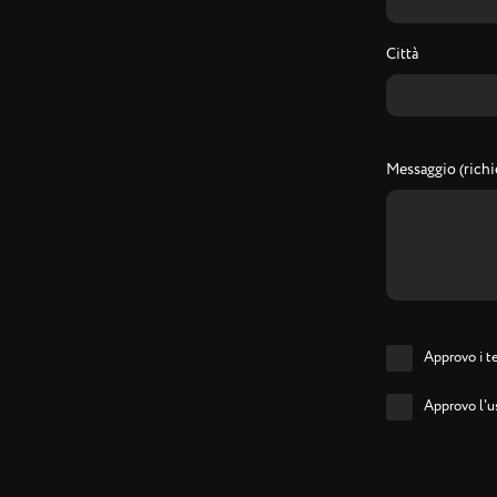
Città
Messaggio (richi
Approvo i te
Approvo l'us