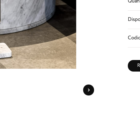
Quant
Dispo
Codic
R