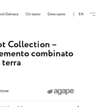
ick Delivery
Chi siamo
Dove siamo
EN
t Collection –
emento combinato
 terra
ttore