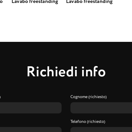
bo
Lavabo freestanding
Lavabo freestanding
R
i
c
h
i
e
d
i
i
n
f
o
)
Cognome (richiesto)
Telefono (richiesto)