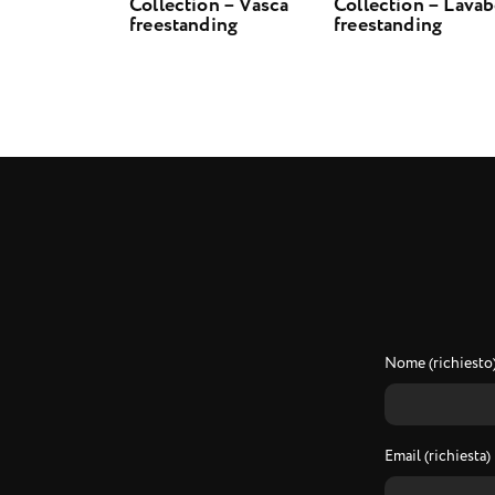
Collection – Vasca
Collection – Lava
freestanding
freestanding
Nome (richiesto
Email (richiesta)