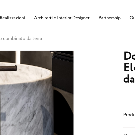
Realizzazioni
Architetti e Interior Designer
Partnership
Qu
o combinato da terra
Do
El
da
Produ