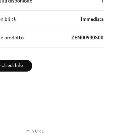
ità disponibile
1
nibilità
Immediata
e prodotto
ZEN00930S00
ichiedi Info
MISURE