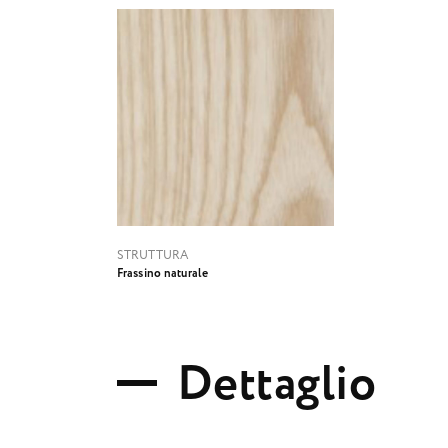
STRUTTURA
Frassino naturale
D
e
t
t
a
g
l
i
o