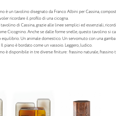
no è un tavolino disegnato da Franco Albini per Cassina, compos
voler ricordare il profilo di una cicogna.
avolino di Cassina, grazie alle linee semplici ed essenziali, ricord
ome Cicognino. Anche se dalle forme snelle, questo tavolino si cara
o equilibrio. Un animale domestico. Un servomuto con una gamba ch
 Il piano è bordato come un vassoio. Leggero, ludico.
o è disponibile in tre diverse finiture: frassino naturale, frassino