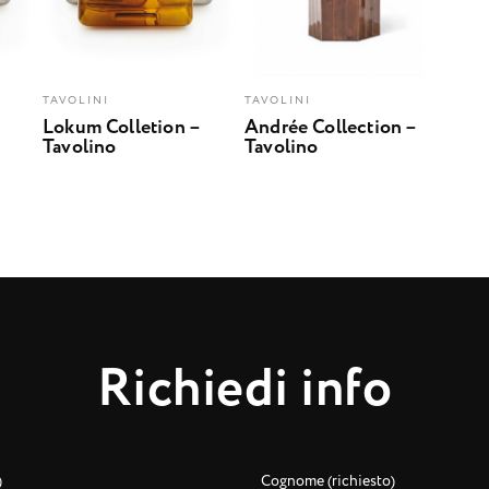
TAVOLINI
TAVOLINI
Lokum Colletion –
Andrée Collection –
Tavolino
Tavolino
R
i
c
h
i
e
d
i
i
n
f
o
)
Cognome (richiesto)