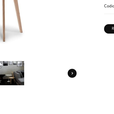
Codic
R