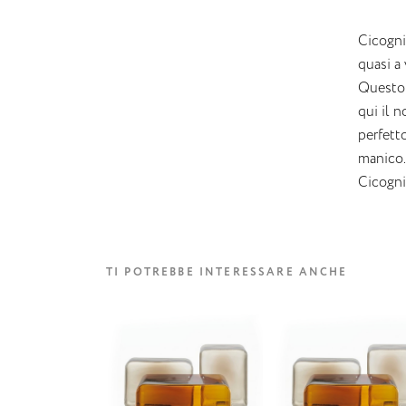
Cicogni
quasi a 
Questo t
qui il n
perfett
manico.
Cicognin
TI POTREBBE INTERESSARE ANCHE