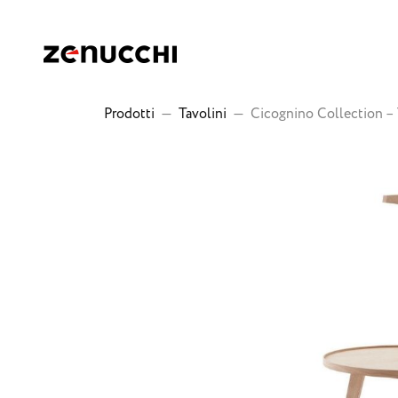
Zenucchi Design Code
Prodotti
—
Tavolini
—
Cicognino Collection –