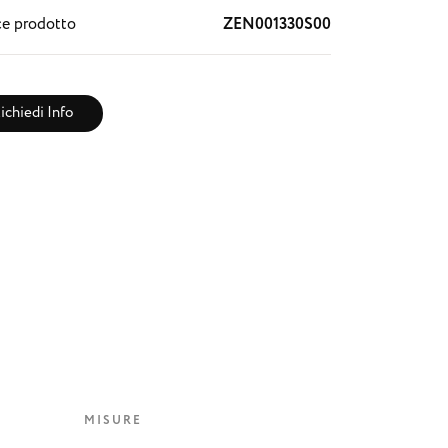
e prodotto
ZEN001330S00
ichiedi Info
MISURE