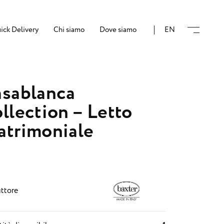
ick Delivery
Chi siamo
Dove siamo
EN
sablanca
llection – Letto
trimoniale
ttore