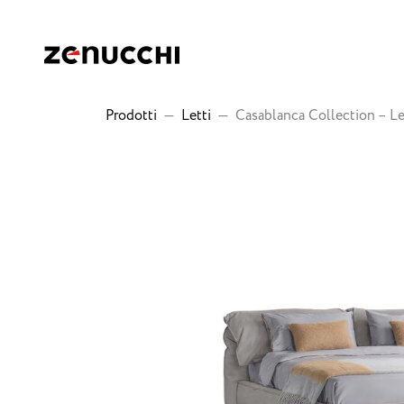
Zenucchi Design Code
Prodotti
—
Letti
—
Casablanca Collection – L