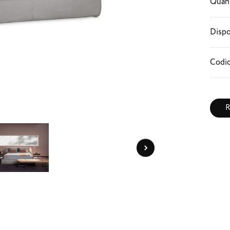
Quant
Dispo
Codic
R