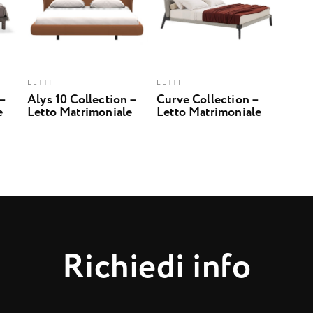
LETTI
LETTI
 –
Alys 10 Collection –
Curve Collection –
e
Letto Matrimoniale
Letto Matrimoniale
R
i
c
h
i
e
d
i
i
n
f
o