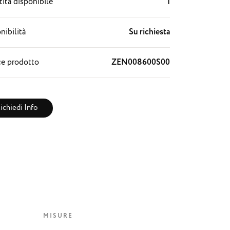
ità disponibile
1
nibilità
Su richiesta
e prodotto
ZEN008600S00
ichiedi Info
MISURE