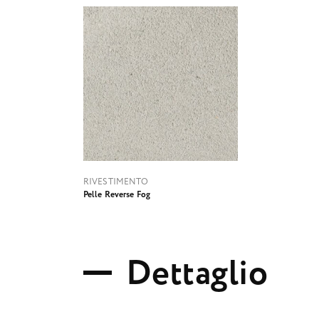
RIVESTIMENTO
Pelle Reverse Fog
D
e
t
t
a
g
l
i
o