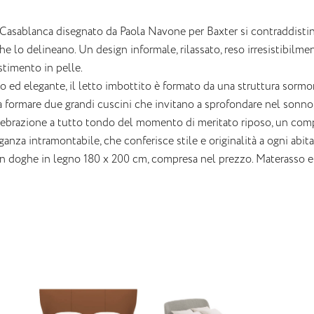
o Casablanca disegnato da Paola Navone per Baxter si contraddisting
e lo delineano. Un design informale, rilassato, reso irresistibilmen
stimento in pelle.
o ed elegante, il letto imbottito è formato da una struttura sormon
 a formare due grandi cuscini che invitano a sprofondare nel sonno,
ebrazione a tutto tondo del momento di meritato riposo, un com
ganza intramontabile, che conferisce stile e originalità a ogni abit
n doghe in legno 180 x 200 cm, compresa nel prezzo. Materasso e