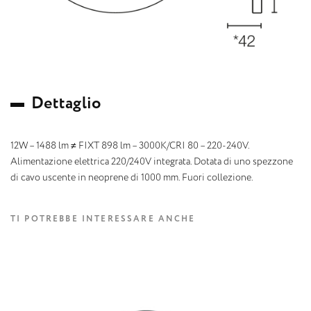
D
e
t
t
a
g
l
i
o
12W – 1488 lm ≠ FIXT 898 lm – 3000K/CRI 80 – 220-240V.
Alimentazione elettrica 220/240V integrata. Dotata di uno spezzone
di cavo uscente in neoprene di 1000 mm. Fuori collezione.
TI POTREBBE INTERESSARE ANCHE