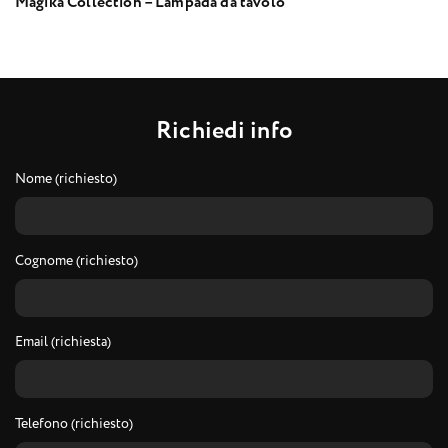
Magika Collection – Lampada da tavolo
R
i
c
h
i
e
d
i
i
n
f
o
Nome (richiesto)
Cognome (richiesto)
Email (richiesta)
Telefono (richiesto)