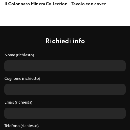
Il Colonnato Minera Collection – Tavolo con cover
R
i
c
h
i
e
d
i
i
n
f
o
Nome (richiesto)
Cognome (richiesto)
Email (richiesta)
Telefono (richiesto)