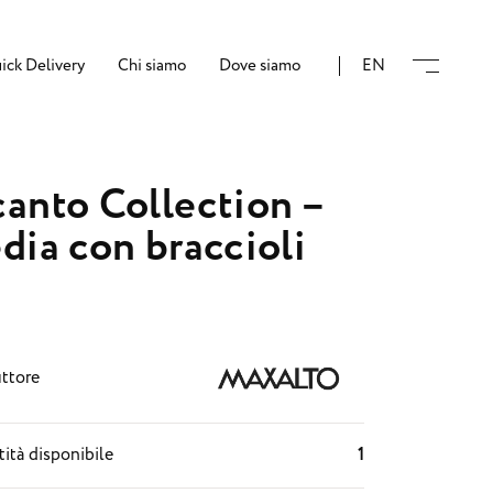
ick Delivery
Chi siamo
Dove siamo
EN
anto Collection –
dia con braccioli
ttore
ità disponibile
1