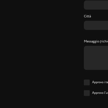
Città
Messaggio (richi
Approvo i te
Approvo l'us