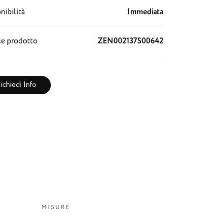
nibilità
Immediata
e prodotto
ZEN002137S00642
ichiedi Info
MISURE