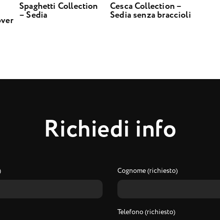
Spaghetti Collection
Cesca Collection –
– Sedia
Sedia senza braccioli
over
R
i
c
h
i
e
d
i
i
n
f
o
)
Cognome (richiesto)
Telefono (richiesto)