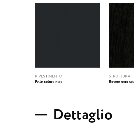
RIVESTIMENTO
STRUTTURA
Pelle colore nero
Rovere nero sp
D
e
t
t
a
g
l
i
o