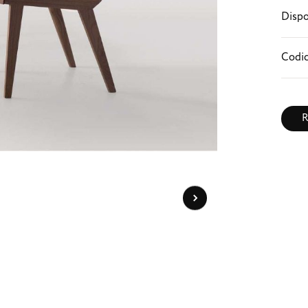
Dispo
Codic
R