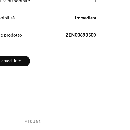
ità disponibile
1
nibilità
Immediata
e prodotto
ZEN00698S00
ichiedi Info
MISURE