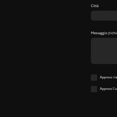
Città
Messaggio (richi
Approvo i te
Approvo l'us