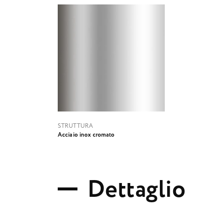
STRUTTURA
Acciaio inox cromato
D
e
t
t
a
g
l
i
o