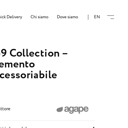
ick Delivery
Chi siamo
Dove siamo
EN
9 Collection –
lemento
cessoriabile
ttore