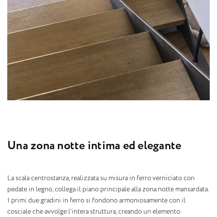
U
n
a
z
o
n
a
n
o
t
t
e
i
n
t
i
m
a
e
d
e
l
e
g
a
n
t
e
La scala centrostanza, realizzata su misura in ferro verniciato con
pedate in legno, collega il piano principale alla zona notte mansardata.
I primi due gradini in ferro si fondono armoniosamente con il
cosciale che avvolge l’intera struttura, creando un elemento