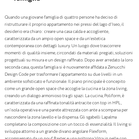
Quando una giovane famiglia di quattro persone ha deciso di
ristrutturare il proprio appartamento nei pressi del lago d’Iseo, il
desiderio era chiaro: creare una casa calda e accogliente,
caratterizzata da un ampio open space e da un’estetica
contemporanea con dettagli luxury. Un luogo dove trascorrere
momenti di qualità insieme, circondati da materiali pregiati, soluzioni
progettuali su misura e un design raffinato. Dopo aver arredato la loro
seconda casa, questa famiglia si è nuovamente affidata a Zenucchi
Design Code per trasformare l’appartamento su due livelli in un
ambiente sofisticato e funzionale. Il piano principale è concepito
come un grande open space che accoglie la cucina e la zona living,
creando un dialogo armonioso tra gli spazi. La cucina, Poliform, è
caratterizzata da una raffinata tonalità antracite con top in HPL,
un’isola operativa e una parete attrezzata con ante a scomparsa per
nascondere la zona lavello e la dispensa. Gli sgabelli Lapalma
completano la composizione con un tocco di essenzialità. Il living si
sviluppa attorno a un grande divano angolare Flexform,
accompagnato da un pouf Baxter e una poltrona Vitra in pelle con