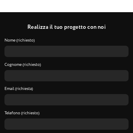
R
e
a
l
i
z
z
a
i
l
t
u
o
p
r
o
g
e
t
t
o
c
o
n
n
o
i
Nome (richiesto)
Cognome (richiesto)
Email (richiesta)
Telefono (richiesto)