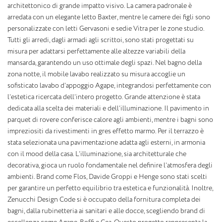
architettonico di grande impatto visivo. La camera padronale è
arredata con un elegante letto Baxter, mentre le camere dei figli sono
personalizzate con letti Gervasoni e sedie Vitra per le zone studio.
Tutti gli arredi, dagli armadi agli scrittoi, sono stati progettati su
misura per adattarsi perfettamente alle altezze variabili della
mansarda, garantendo un uso ottimale degli spazi. Nel bagno della
zona notte, il mobile lavabo realizzato su misura accoglie un
sofisticato lavabo d’appoggio Agape, integrandosi perfettamente con
l’estetica ricercata dell’intero progetto. Grande attenzione è stata
dedicata alla scelta dei materiali e dell’illuminazione. Il pavimento in
parquet di rovere conferisce calore agli ambienti, mentre i bagni sono
impreziositi da rivestimenti in gres effetto marmo. Per il terrazzo è
stata selezionata una pavimentazione adatta agli esterni, in armonia
con il mood della casa. L’illuminazione, sia architetturale che
decorativa, gioca un ruolo fondamentale nel definire l’atmosfera degli
ambienti. Brand come Flos, Davide Groppi e Henge sono stati scelti
per garantire un perfetto equilibrio tra estetica e funzionalità. Inoltre,
Zenucchi Design Code si è occupato della fornitura completa dei
bagni, dalla rubinetteria ai sanitari e alle docce, scegliendo brand di