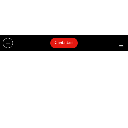
Contattaci
Realizzazioni
Cataloghi
Architetti e Interior Designer
Brands
Partnership
Artisti
Quick Delivery
Architetti
Chi siamo
News
Dove siamo
Contattaci
Prodotti
Design partner of
© Zenucchi Design Code – P.IVA 03527160166 –
Privacy Policy
–
Cookie Policy