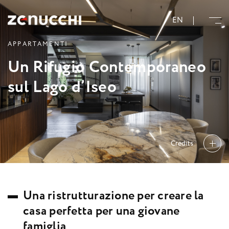
Zenucchi Design Code
EN
A
P
P
A
R
T
A
M
E
N
T
I
U
n
R
i
f
u
g
i
o
C
o
n
t
e
m
p
o
r
a
n
e
o
s
u
l
L
a
g
o
d
’
I
s
e
o
Credits
U
n
a
r
i
s
t
r
u
t
t
u
r
a
z
i
o
n
e
p
e
r
c
r
e
a
r
e
l
a
c
a
s
a
p
e
r
f
e
t
t
a
p
e
r
u
n
a
g
i
o
v
a
n
e
f
a
m
i
g
l
i
a