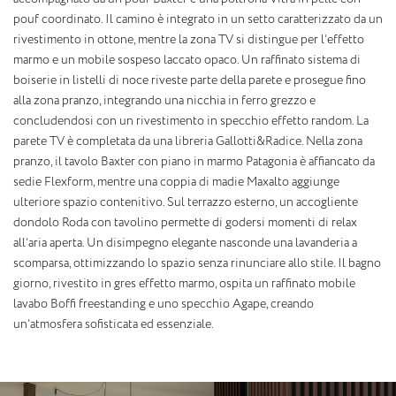
pouf coordinato. Il camino è integrato in un setto caratterizzato da un
rivestimento in ottone, mentre la zona TV si distingue per l’effetto
marmo e un mobile sospeso laccato opaco. Un raffinato sistema di
boiserie in listelli di noce riveste parte della parete e prosegue fino
alla zona pranzo, integrando una nicchia in ferro grezzo e
concludendosi con un rivestimento in specchio effetto random. La
parete TV è completata da una libreria Gallotti&Radice. Nella zona
pranzo, il tavolo Baxter con piano in marmo Patagonia è affiancato da
sedie Flexform, mentre una coppia di madie Maxalto aggiunge
ulteriore spazio contenitivo. Sul terrazzo esterno, un accogliente
dondolo Roda con tavolino permette di godersi momenti di relax
all’aria aperta. Un disimpegno elegante nasconde una lavanderia a
scomparsa, ottimizzando lo spazio senza rinunciare allo stile. Il bagno
giorno, rivestito in gres effetto marmo, ospita un raffinato mobile
lavabo Boffi freestanding e uno specchio Agape, creando
un’atmosfera sofisticata ed essenziale.