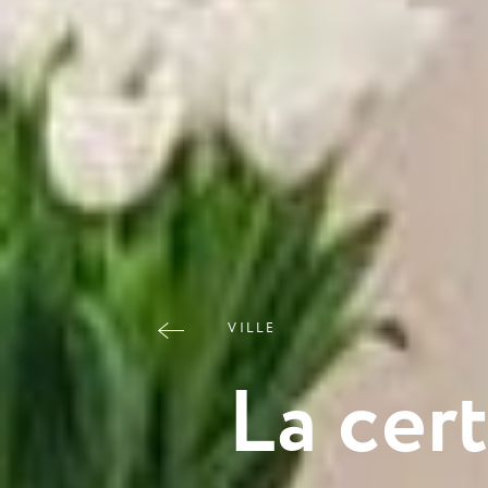
V
I
L
L
E
L
a
c
e
r