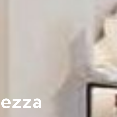
t
e
z
z
a