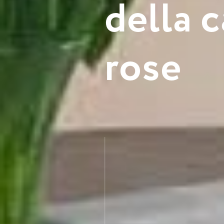
d
e
l
l
a
c
r
o
s
e