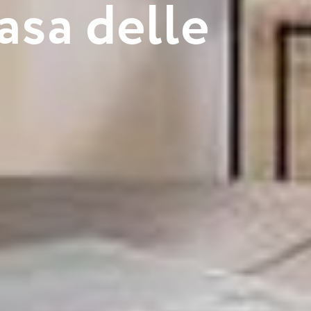
a
s
a
d
e
l
l
e