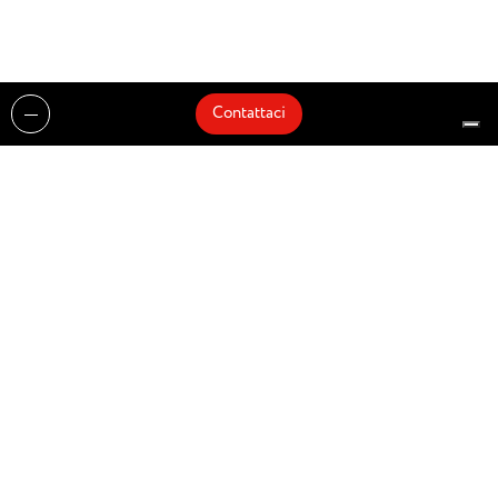
Contattaci
Realizzazioni
Cataloghi
Architetti e Interior Designer
Brands
Partnership
Artisti
Quick Delivery
Architetti
Chi siamo
News
Dove siamo
Contattaci
Prodotti
Design partner of
© Zenucchi Design Code – P.IVA 03527160166 –
Privacy Policy
–
Cookie Policy